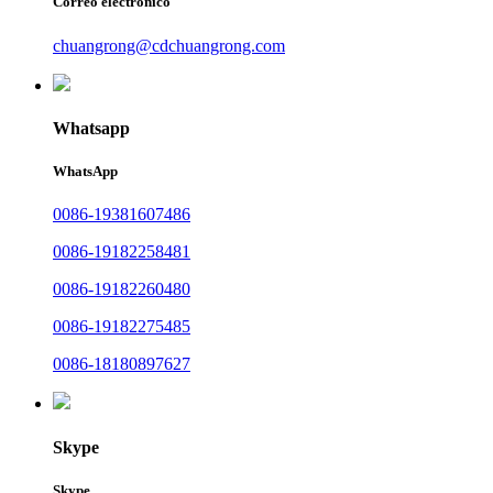
Correo electrónico
chuangrong@cdchuangrong.com
Whatsapp
WhatsApp
0086-19381607486
0086-19182258481
0086-19182260480
0086-19182275485
0086-18180897627
Skype
Skype