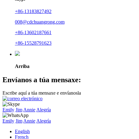
+86-13183827492
008@cdchuangrong.com
+86-13602187661
+86-15528791623
Arriba
Envíanos a túa mensaxe:
Escribe aquí a túa mensaxe e envíanosla
Emily
Jim
Annie
Alegría
Emily
Jim
Annie
Alegría
English
French