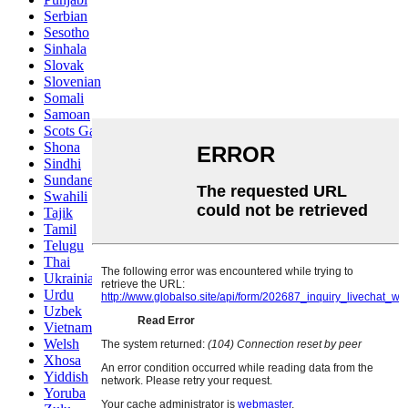
Serbian
Sesotho
Sinhala
Slovak
Slovenian
Somali
Samoan
Scots Gaelic
Shona
Sindhi
Sundanese
Swahili
Tajik
Tamil
Telugu
Thai
Ukrainian
Urdu
Uzbek
Vietnamese
Welsh
Xhosa
Yiddish
Yoruba