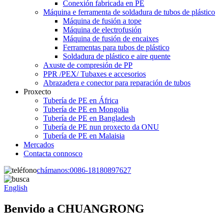
Conexión fabricada en PE
Máquina e ferramenta de soldadura de tubos de plástico
Máquina de fusión a tope
Máquina de electrofusión
Máquina de fusión de encaixes
Ferramentas para tubos de plástico
Soldadura de plástico e aire quente
Axuste de compresión de PP
PPR /PEX/ Tubaxes e accesorios
Abrazadera e conector para reparación de tubos
Proxecto
Tubería de PE en África
Tubería de PE en Mongolia
Tubería de PE en Bangladesh
Tubería de PE nun proxecto da ONU
Tubería de PE en Malaisia
Mercados
Contacta connosco
chámanos:
0086-18180897627
English
Benvido a CHUANGRONG