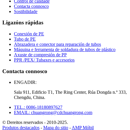
Control de calidade
Contacta connosco
Sostibilidade
Ligazóns rápidas
Conexión de PE
Tubo de PE
Abrazadera e conector para reparación de tubos
Máquina e ferramenta de soldadura de tubos de plástico
Axuste de compresión de PP
PPR /PEX/ Tubaxes e accesorios
Contacta connosco
ENGADIR:
Sala 911, Edificio T1, The Ring Center, Rúa Dongda n.º 333,
Chengdu, China.
TEL.: 0086-18180897627
EMAIL: chuangrong@cdchuangrong.com
© Dereitos reservados - 2010-2025.
Produtos destacados
-
Mapa do sitio
-
AMP Móbil