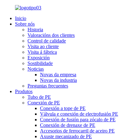
Inicio
Sobre nós
Historia
Valoracións dos clientes
Control de calidade
Visita ao cliente
Visita á fábrica
Exposición
Sostibilidade
Noticias
Novas da empresa
Novas da industria
Preguntas frecuentes
Produtos
Tubo de PE
Conexión de PE
Conexión a tope de PE
Válvula e conexión de electrofusión PE
Conexión de fusión para zócalo de PE
Conexión de drenaxe de PE
Accesorios de ferrocarril de aceiro PE
Axuste mecanizado de PE