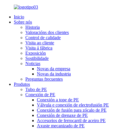
Inicio
Sobre nós
Historia
Valoracións dos clientes
Control de calidade
Visita ao cliente
Visita á fábrica
Exposición
Sostibilidade
Noticias
Novas da empresa
Novas da industria
Preguntas frecuentes
Produtos
Tubo de PE
Conexión de PE
Conexión a tope de PE
Válvula e conexión de electrofusión PE
Conexión de fusión para zócalo de PE
Conexión de drenaxe de PE
Accesorios de ferrocarril de aceiro PE
Axuste mecanizado de PE