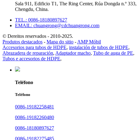
Sala 911, Edificio T1, The Ring Center, Rúa Dongda n.º 333,
Chengdu, China.
TEL.: 0086-18180897627
EMAIL: chuangrong@cdchuangrong.com
© Dereitos reservados - 2010-2025.
Produtos destacados
-
Mapa do sitio
-
AMP Móbil
Accesorios para tubos de HDPE
,
instalación de tubos de HDPE
,
Abrazadera de reparación
,
Adaptador macho
,
Tubo de auga de PE
,
Tubos e accesorios de HDPE
,
Teléfono
Teléfono
0086-19182258481
0086-19182260480
0086-18180897627
0086-19182275485