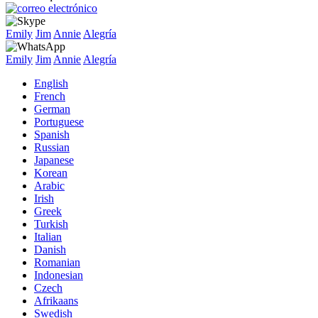
Emily
Jim
Annie
Alegría
Emily
Jim
Annie
Alegría
English
French
German
Portuguese
Spanish
Russian
Japanese
Korean
Arabic
Irish
Greek
Turkish
Italian
Danish
Romanian
Indonesian
Czech
Afrikaans
Swedish