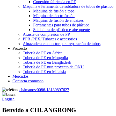
Conexión fabricada en PE
Máquina e ferramenta de soldadura de tubos de plástico
Máquina de fusión a tope
Máquina de electrofusión
Máquina de fusión de encaixes
Ferramentas para tubos de plástico
Soldadura de plástico e aire quente
Axuste de compresión de PP
PPR /PEX/ Tubaxes e accesorios
Abrazadera e conector para reparación de tubos
Proxecto
Tubería de PE en África
Tubería de PE en Mongolia
Tubería de PE en Bangladesh
Tubería de PE nun proxecto da ONU
Tubería de PE en Malaisia
Mercados
Contacta connosco
chámanos:
0086-18180897627
English
Benvido a CHUANGRONG