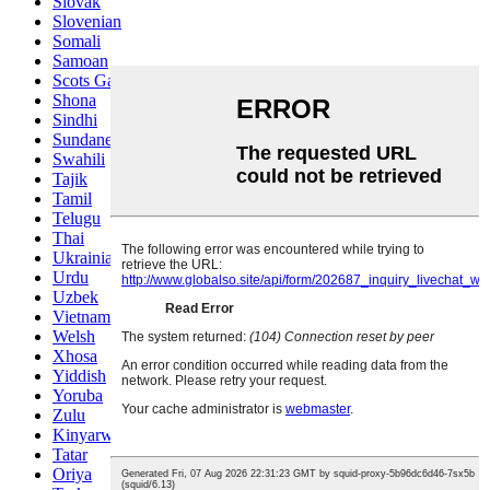
Slovak
Slovenian
Somali
Samoan
Scots Gaelic
Shona
Sindhi
Sundanese
Swahili
Tajik
Tamil
Telugu
Thai
Ukrainian
Urdu
Uzbek
Vietnamese
Welsh
Xhosa
Yiddish
Yoruba
Zulu
Kinyarwanda
Tatar
Oriya