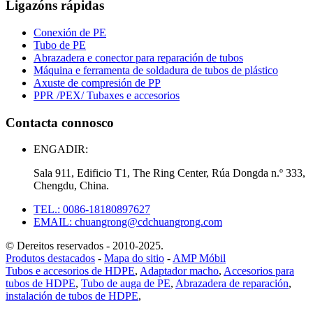
Ligazóns rápidas
Conexión de PE
Tubo de PE
Abrazadera e conector para reparación de tubos
Máquina e ferramenta de soldadura de tubos de plástico
Axuste de compresión de PP
PPR /PEX/ Tubaxes e accesorios
Contacta connosco
ENGADIR:
Sala 911, Edificio T1, The Ring Center, Rúa Dongda n.º 333,
Chengdu, China.
TEL.: 0086-18180897627
EMAIL: chuangrong@cdchuangrong.com
© Dereitos reservados - 2010-2025.
Produtos destacados
-
Mapa do sitio
-
AMP Móbil
Tubos e accesorios de HDPE
,
Adaptador macho
,
Accesorios para
tubos de HDPE
,
Tubo de auga de PE
,
Abrazadera de reparación
,
instalación de tubos de HDPE
,