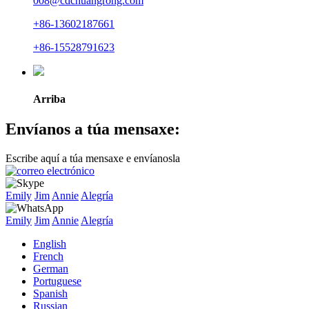
008@cdchuangrong.com
+86-13602187661
+86-15528791623
Arriba
Envíanos a túa mensaxe:
Escribe aquí a túa mensaxe e envíanosla
Emily
Jim
Annie
Alegría
Emily
Jim
Annie
Alegría
English
French
German
Portuguese
Spanish
Russian