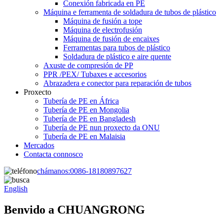
Conexión fabricada en PE
Máquina e ferramenta de soldadura de tubos de plástico
Máquina de fusión a tope
Máquina de electrofusión
Máquina de fusión de encaixes
Ferramentas para tubos de plástico
Soldadura de plástico e aire quente
Axuste de compresión de PP
PPR /PEX/ Tubaxes e accesorios
Abrazadera e conector para reparación de tubos
Proxecto
Tubería de PE en África
Tubería de PE en Mongolia
Tubería de PE en Bangladesh
Tubería de PE nun proxecto da ONU
Tubería de PE en Malaisia
Mercados
Contacta connosco
chámanos:
0086-18180897627
English
Benvido a CHUANGRONG