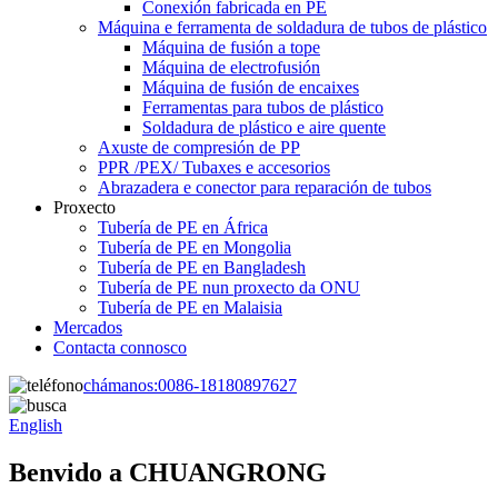
Conexión fabricada en PE
Máquina e ferramenta de soldadura de tubos de plástico
Máquina de fusión a tope
Máquina de electrofusión
Máquina de fusión de encaixes
Ferramentas para tubos de plástico
Soldadura de plástico e aire quente
Axuste de compresión de PP
PPR /PEX/ Tubaxes e accesorios
Abrazadera e conector para reparación de tubos
Proxecto
Tubería de PE en África
Tubería de PE en Mongolia
Tubería de PE en Bangladesh
Tubería de PE nun proxecto da ONU
Tubería de PE en Malaisia
Mercados
Contacta connosco
chámanos:
0086-18180897627
English
Benvido a CHUANGRONG