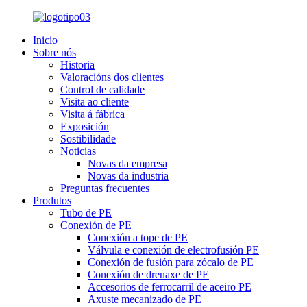
Inicio
Sobre nós
Historia
Valoracións dos clientes
Control de calidade
Visita ao cliente
Visita á fábrica
Exposición
Sostibilidade
Noticias
Novas da empresa
Novas da industria
Preguntas frecuentes
Produtos
Tubo de PE
Conexión de PE
Conexión a tope de PE
Válvula e conexión de electrofusión PE
Conexión de fusión para zócalo de PE
Conexión de drenaxe de PE
Accesorios de ferrocarril de aceiro PE
Axuste mecanizado de PE