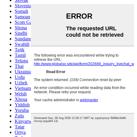
Slovak
Slovenian
Somali
Samoan
Scots Gaelic
Shona
Sindhi
Sundanese
Swahili
Tajik
Tamil
Telugu
Thai
Ukrainian
Urdu
Uzbek
Vietnamese
Welsh
Xhosa
Yiddish
Yoruba
Zulu
Kinyarwanda
Tatar
Oriya