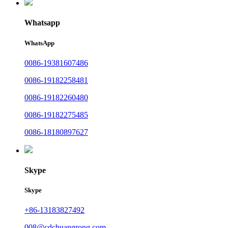
Whatsapp
WhatsApp
0086-19381607486
0086-19182258481
0086-19182260480
0086-19182275485
0086-18180897627
Skype
Skype
+86-13183827492
008@cdchuangrong.com