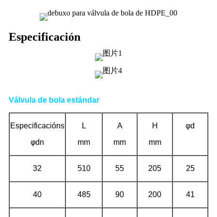
Especificación
Válvula de bola estándar
Especificacións
L
A
H
φd
φdn
mm
mm
mm
32
510
55
205
25
40
485
90
200
41