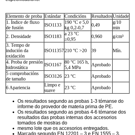
Elemento de proba
Estándar
Condicións
Resultados
Unidade
1. Índice de fluxo
190 °C e 5,0
g/10
ISO1133
0,49
de fusión
kg 0,2-0,7
min
a 23 °C
2. Densidade
ISO1183
0,960
g/cm³
≥0,95
3. Tempo de
indución da
ISO11357
210 °C >20
39
Mín.
oxidación
4. Proba de presión
80 °C 165 h,
ISO1167
Aprobado
hidrostática
5,4 MPa
5 comprobacións
ISO3126
23 °C
Aprobado
de tamaño
Limpo e
6 Apariencia
23 °C
Aprobado
suave
Os resultados segundo as probas 1-3 tómanse do
informe do provedor de materia prima de PE.
Os resultados segundo as probas 4-6 tómanse dos
resultados das probas internas dos accesorios
tomados de mostras do
mesmo lote que os accesorios entregados.
Marcado segundo EN 12201 – 3 e EN 1555 – 3.