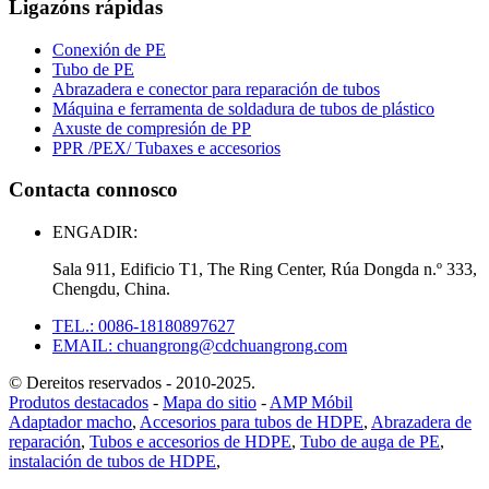
Ligazóns rápidas
Conexión de PE
Tubo de PE
Abrazadera e conector para reparación de tubos
Máquina e ferramenta de soldadura de tubos de plástico
Axuste de compresión de PP
PPR /PEX/ Tubaxes e accesorios
Contacta connosco
ENGADIR:
Sala 911, Edificio T1, The Ring Center, Rúa Dongda n.º 333,
Chengdu, China.
TEL.: 0086-18180897627
EMAIL: chuangrong@cdchuangrong.com
© Dereitos reservados - 2010-2025.
Produtos destacados
-
Mapa do sitio
-
AMP Móbil
Adaptador macho
,
Accesorios para tubos de HDPE
,
Abrazadera de
reparación
,
Tubos e accesorios de HDPE
,
Tubo de auga de PE
,
instalación de tubos de HDPE
,