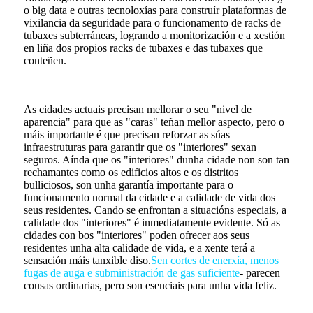
o big data e outras tecnoloxías para construír plataformas de
vixilancia da seguridade para o funcionamento de racks de
tubaxes subterráneas, logrando a monitorización e a xestión
en liña dos propios racks de tubaxes e das tubaxes que
conteñen.
As cidades actuais precisan mellorar o seu "nivel de
aparencia" para que as "caras" teñan mellor aspecto, pero o
máis importante é que precisan reforzar as súas
infraestruturas para garantir que os "interiores" sexan
seguros. Aínda que os "interiores" dunha cidade non son tan
rechamantes como os edificios altos e os distritos
bulliciosos, son unha garantía importante para o
funcionamento normal da cidade e a calidade de vida dos
seus residentes. Cando se enfrontan a situacións especiais, a
calidade dos "interiores" é inmediatamente evidente. Só as
cidades con bos "interiores" poden ofrecer aos seus
residentes unha alta calidade de vida, e a xente terá a
sensación máis tanxible diso.
Sen cortes de enerxía, menos
fugas de auga e subministración de gas suficiente
- parecen
cousas ordinarias, pero son esenciais para unha vida feliz.