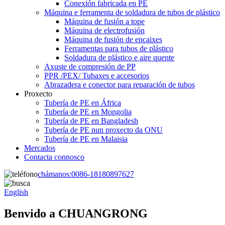
Conexión fabricada en PE
Máquina e ferramenta de soldadura de tubos de plástico
Máquina de fusión a tope
Máquina de electrofusión
Máquina de fusión de encaixes
Ferramentas para tubos de plástico
Soldadura de plástico e aire quente
Axuste de compresión de PP
PPR /PEX/ Tubaxes e accesorios
Abrazadera e conector para reparación de tubos
Proxecto
Tubería de PE en África
Tubería de PE en Mongolia
Tubería de PE en Bangladesh
Tubería de PE nun proxecto da ONU
Tubería de PE en Malaisia
Mercados
Contacta connosco
chámanos:
0086-18180897627
English
Benvido a CHUANGRONG