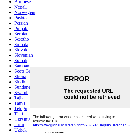
Burmese
Nepali
Norwegian
Pashto
Persian
Punjabi
Serbian
Sesotho
Sinhala
Slovak
Slovenian
Somali
Samoan
Scots Gaelic
Shona
Sindhi
Sundanese
Swahili
Tajik
Tamil
Telugu
Thai
Ukrainian
Urdu
Uzbek