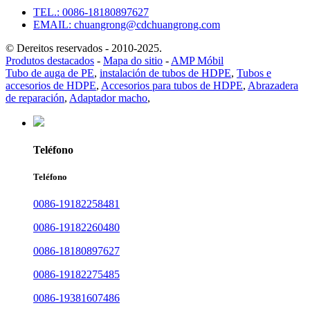
TEL.: 0086-18180897627
EMAIL: chuangrong@cdchuangrong.com
© Dereitos reservados - 2010-2025.
Produtos destacados
-
Mapa do sitio
-
AMP Móbil
Tubo de auga de PE
,
instalación de tubos de HDPE
,
Tubos e
accesorios de HDPE
,
Accesorios para tubos de HDPE
,
Abrazadera
de reparación
,
Adaptador macho
,
Teléfono
Teléfono
0086-19182258481
0086-19182260480
0086-18180897627
0086-19182275485
0086-19381607486