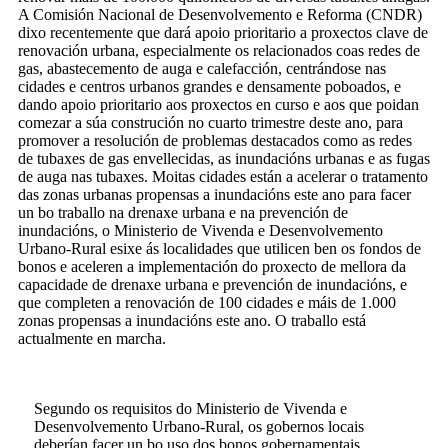
A Comisión Nacional de Desenvolvemento e Reforma (CNDR)
dixo recentemente que dará apoio prioritario a proxectos clave de
renovación urbana, especialmente os relacionados coas redes de
gas, abastecemento de auga e calefacción, centrándose nas
cidades e centros urbanos grandes e densamente poboados, e
dando apoio prioritario aos proxectos en curso e aos que poidan
comezar a súa construción no cuarto trimestre deste ano, para
promover a resolución de problemas destacados como as redes
de tubaxes de gas envellecidas, as inundacións urbanas e as fugas
de auga nas tubaxes. Moitas cidades están a acelerar o tratamento
das zonas urbanas propensas a inundacións este ano para facer
un bo traballo na drenaxe urbana e na prevención de
inundacións, o Ministerio de Vivenda e Desenvolvemento
Urbano-Rural esixe ás localidades que utilicen ben os fondos de
bonos e aceleren a implementación do proxecto de mellora da
capacidade de drenaxe urbana e prevención de inundacións, e
que completen a renovación de 100 cidades e máis de 1.000
zonas propensas a inundacións este ano. O traballo está
actualmente en marcha.
Segundo os requisitos do Ministerio de Vivenda e
Desenvolvemento Urbano-Rural, os gobernos locais
deberían facer un bo uso dos bonos gobernamentais