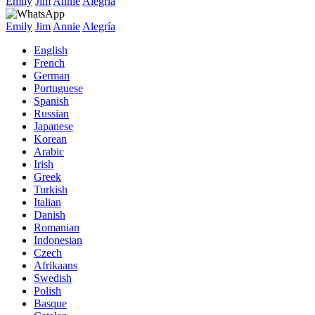
Emily
Jim
Annie
Alegría
Emily
Jim
Annie
Alegría
English
French
German
Portuguese
Spanish
Russian
Japanese
Korean
Arabic
Irish
Greek
Turkish
Italian
Danish
Romanian
Indonesian
Czech
Afrikaans
Swedish
Polish
Basque