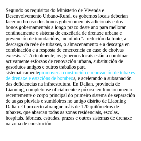
Segundo os requisitos do Ministerio de Vivenda e
Desenvolvemento Urbano-Rural, os gobernos locais deberían
facer un bo uso dos bonos gobernamentais adicionais e dos
bonos gobernamentais a longo prazo deste ano para mellorar
continuamente o sistema de enxeñaría de drenaxe urbana e
prevención de inundacións, incluíndo "a redución da fonte, a
descarga da rede de tubaxes, o almacenamento e a descarga en
combinación e a resposta de emerxencia en caso de choivas
excesivas". Actualmente, os gobernos locais están a combinar
activamente esforzos de renovación urbana, substitución de
gasodutos antigos e outros traballos para
sistematicamente
promover a construción e renovación de tubaxes
de drenaxe e estacións de bombeo
s, e acelerando a subsanación
das deficiencias na infraestrutura. En Dalian, provincia de
Liaoning, completouse oficialmente e púxose en funcionamento
recentemente o corpo principal do primeiro sistema de separación
de augas pluviais e sumidoiros no antigo distrito de Liaoning
Dalian. O proxecto abrangue máis de 120 quilómetros de
tubaxes, que abarcan todas as zonas residenciais, escolas,
hospitais, fábricas, estradas, prazas e outros sistemas de drenaxe
na zona de construción.