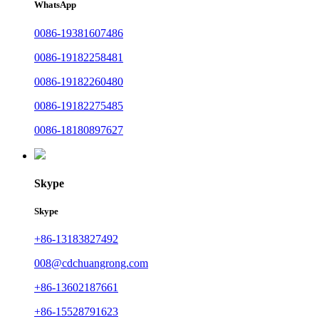
WhatsApp
0086-19381607486
0086-19182258481
0086-19182260480
0086-19182275485
0086-18180897627
Skype
Skype
+86-13183827492
008@cdchuangrong.com
+86-13602187661
+86-15528791623