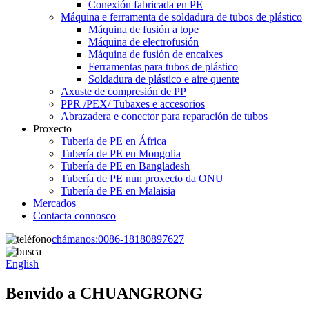
Conexión fabricada en PE
Máquina e ferramenta de soldadura de tubos de plástico
Máquina de fusión a tope
Máquina de electrofusión
Máquina de fusión de encaixes
Ferramentas para tubos de plástico
Soldadura de plástico e aire quente
Axuste de compresión de PP
PPR /PEX/ Tubaxes e accesorios
Abrazadera e conector para reparación de tubos
Proxecto
Tubería de PE en África
Tubería de PE en Mongolia
Tubería de PE en Bangladesh
Tubería de PE nun proxecto da ONU
Tubería de PE en Malaisia
Mercados
Contacta connosco
chámanos:
0086-18180897627
English
Benvido a CHUANGRONG