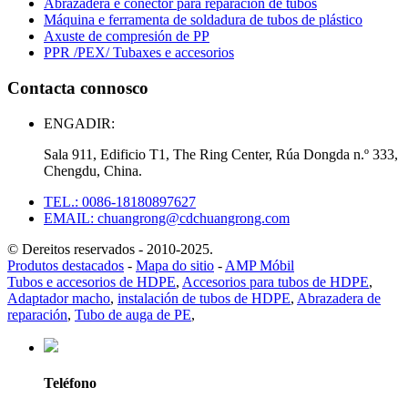
Abrazadera e conector para reparación de tubos
Máquina e ferramenta de soldadura de tubos de plástico
Axuste de compresión de PP
PPR /PEX/ Tubaxes e accesorios
Contacta connosco
ENGADIR:
Sala 911, Edificio T1, The Ring Center, Rúa Dongda n.º 333,
Chengdu, China.
TEL.: 0086-18180897627
EMAIL: chuangrong@cdchuangrong.com
© Dereitos reservados - 2010-2025.
Produtos destacados
-
Mapa do sitio
-
AMP Móbil
Tubos e accesorios de HDPE
,
Accesorios para tubos de HDPE
,
Adaptador macho
,
instalación de tubos de HDPE
,
Abrazadera de
reparación
,
Tubo de auga de PE
,
Teléfono