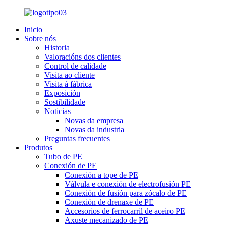
Inicio
Sobre nós
Historia
Valoracións dos clientes
Control de calidade
Visita ao cliente
Visita á fábrica
Exposición
Sostibilidade
Noticias
Novas da empresa
Novas da industria
Preguntas frecuentes
Produtos
Tubo de PE
Conexión de PE
Conexión a tope de PE
Válvula e conexión de electrofusión PE
Conexión de fusión para zócalo de PE
Conexión de drenaxe de PE
Accesorios de ferrocarril de aceiro PE
Axuste mecanizado de PE