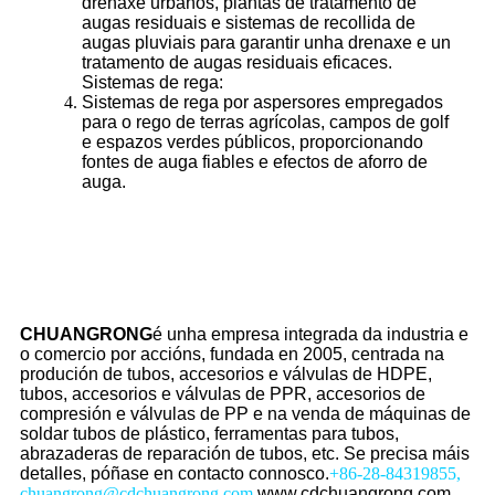
drenaxe urbanos, plantas de tratamento de
augas residuais e sistemas de recollida de
augas pluviais para garantir unha drenaxe e un
tratamento de augas residuais eficaces.
Sistemas de rega:
Sistemas de rega por aspersores empregados
para o rego de terras agrícolas, campos de golf
e espazos verdes públicos, proporcionando
fontes de auga fiables e efectos de aforro de
auga.
CHUANGRONG
é unha empresa integrada da industria e
o comercio por accións, fundada en 2005, centrada na
produción de tubos, accesorios e válvulas de HDPE,
tubos, accesorios e válvulas de PPR, accesorios de
compresión e válvulas de PP e na venda de máquinas de
soldar tubos de plástico, ferramentas para tubos,
abrazaderas de reparación de tubos, etc. Se precisa máis
detalles, póñase en contacto connosco.
+86-28-84319855,
chuangrong@cdchuangrong.com,
www.cdchuangrong.com