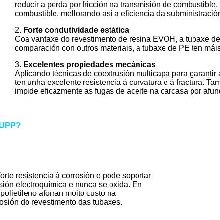
reducir a perda por fricción na transmisión de combustibl
combustible, mellorando así a eficiencia da subministració
2.
Forte condutividade estática
Coa vantaxe do revestimento de resina EVOH, a tubaxe de P
comparación con outros materiais, a tubaxe de PE ten mái
3.
Excelentes propiedades mecánicas
Aplicando técnicas de coextrusión multicapa para garantir 
ten unha excelente resistencia á curvatura e á fractura. T
impide eficazmente as fugas de aceite na carcasa por afun
 UPP?
forte resistencia á corrosión e pode soportar
sión electroquímica e nunca se oxida. En
olietileno aforran moito custo na
rosión do revestimento das tubaxes.