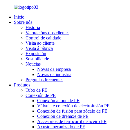
Inicio
Sobre nós
Historia
Valoracións dos clientes
Control de calidade
Visita ao cliente
Visita á fábrica
Exposición
Sostibilidade
Noticias
Novas da empresa
Novas da industria
Preguntas frecuentes
Produtos
Tubo de PE
Conexión de PE
Conexión a tope de PE
Válvula e conexión de electrofusión PE
Conexión de fusión para zócalo de PE
Conexión de drenaxe de PE
Accesorios de ferrocarril de aceiro PE
Axuste mecanizado de PE