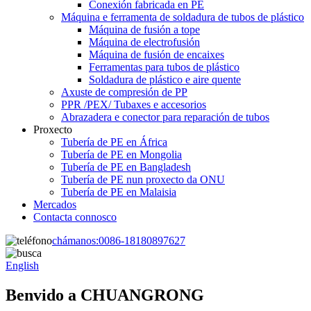
Conexión fabricada en PE
Máquina e ferramenta de soldadura de tubos de plástico
Máquina de fusión a tope
Máquina de electrofusión
Máquina de fusión de encaixes
Ferramentas para tubos de plástico
Soldadura de plástico e aire quente
Axuste de compresión de PP
PPR /PEX/ Tubaxes e accesorios
Abrazadera e conector para reparación de tubos
Proxecto
Tubería de PE en África
Tubería de PE en Mongolia
Tubería de PE en Bangladesh
Tubería de PE nun proxecto da ONU
Tubería de PE en Malaisia
Mercados
Contacta connosco
chámanos:
0086-18180897627
English
Benvido a CHUANGRONG