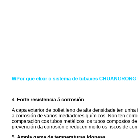
W
Por que elixir o sistema de tubaxes CHUANGRONG
4.
Forte resistencia á corrosión
A capa exterior de polietileno de alta densidade ten unha 
a corrosión de varios mediadores químicos. Non ten corro
comparación cos tubos metálicos, os tubos compostos de p
prevención da corrosión e reducen moito os riscos de cor
5.
Ampla gama de temperaturas idoneas