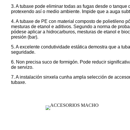
3. A tubaxe pode eliminar todas as fugas desde o tanque 
protexendo así o medio ambiente. Impide que a auga subt
4. A tubaxe de PE con material composto de polietileno p
mesturas de etanol e aditivos. Segundo a norma de pro
pódese aplicar a hidrocarburos, mesturas de etanol e bio
presión (bar).
5. A excelente condutividade estática demostra que a tub
seguridade.
6. Non precisa suco de formigón. Pode reducir significati
de servizo.
7. A instalación sinxela cunha ampla selección de accesor
tubaxe.