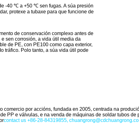
de -40 ℃ a +50 ℃ sen fugas. A súa presión
ndar, protexe a tubaxe para que funcione de
atamento de conservación complexo antes de
e sen corrosión, a vida útil media da
xible de PE, con PE100 como capa exterior,
 tráfico. Polo tanto, a súa vida útil pode
 o comercio por accións, fundada en 2005, centrada na produci
de PP e válvulas, e na venda de máquinas de soldar tubos de p
or
contact us +86-28-84319855, chuangrong@cdchuangrong.c