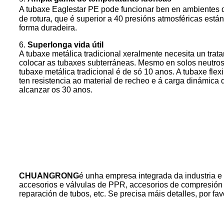
A tubaxe Eaglestar PE pode funcionar ben en ambientes 
de rotura, que é superior a 40 presións atmosféricas está
forma duradeira.
6.
Superlonga vida útil
A tubaxe metálica tradicional xeralmente necesita un tr
colocar as tubaxes subterráneas. Mesmo en solos neutros 
tubaxe metálica tradicional é de só 10 anos. A tubaxe fle
ten resistencia ao material de recheo e á carga dinámica do
alcanzar os 30 anos.
CHUANGRONG
é unha empresa integrada da industria e
accesorios e válvulas de PPR, accesorios de compresión 
reparación de tubos, etc. Se precisa máis detalles, por fav