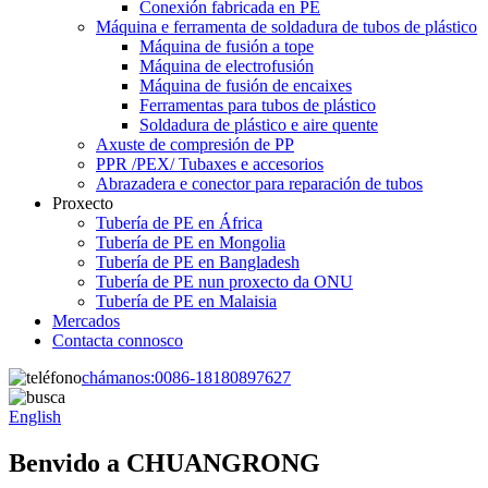
Conexión fabricada en PE
Máquina e ferramenta de soldadura de tubos de plástico
Máquina de fusión a tope
Máquina de electrofusión
Máquina de fusión de encaixes
Ferramentas para tubos de plástico
Soldadura de plástico e aire quente
Axuste de compresión de PP
PPR /PEX/ Tubaxes e accesorios
Abrazadera e conector para reparación de tubos
Proxecto
Tubería de PE en África
Tubería de PE en Mongolia
Tubería de PE en Bangladesh
Tubería de PE nun proxecto da ONU
Tubería de PE en Malaisia
Mercados
Contacta connosco
chámanos:
0086-18180897627
English
Benvido a CHUANGRONG