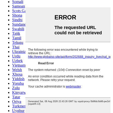
Somali
Samoan
Scots Gaelic
Shona
Sindhi
Sundanese
Swahili
Tajik
Tamil
Telugu
Thai
Ukrainian
Urdu
Uzbek
Vietnamese
Welsh
Xhosa
Yiddish
Yoruba
Zulu
Kinyarwanda
Tatar
Oriya
Turkmen
Uyghur