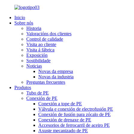
Inicio
Sobre nós
Historia
Valoracións dos clientes
Control de calidade
Visita ao cliente
Visita á fábrica
Exposición
Sostibilidade
Noticias
Novas da empresa
Novas da industria
Preguntas frecuentes
Produtos
Tubo de PE
Conexión de PE
Conexión a tope de PE
Válvula e conexión de electrofusión PE
Conexión de fusión para zócalo de PE
Conexión de drenaxe de PE
Accesorios de ferrocarril de aceiro PE
Axuste mecanizado de PE