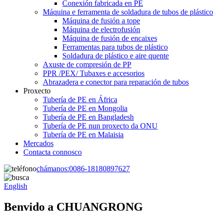
Conexión fabricada en PE
Máquina e ferramenta de soldadura de tubos de plástico
Máquina de fusión a tope
Máquina de electrofusión
Máquina de fusión de encaixes
Ferramentas para tubos de plástico
Soldadura de plástico e aire quente
Axuste de compresión de PP
PPR /PEX/ Tubaxes e accesorios
Abrazadera e conector para reparación de tubos
Proxecto
Tubería de PE en África
Tubería de PE en Mongolia
Tubería de PE en Bangladesh
Tubería de PE nun proxecto da ONU
Tubería de PE en Malaisia
Mercados
Contacta connosco
chámanos:
0086-18180897627
English
Benvido a CHUANGRONG