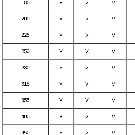
180
V
V
V
200
V
V
V
225
V
V
V
250
V
V
V
280
V
V
V
315
V
V
V
355
V
V
V
400
V
V
V
450
V
V
V