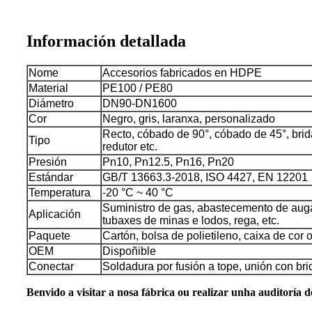
Información detallada
Nome
Accesorios fabricados en HDPE
Material
PE100 / PE80
Diámetro
DN90-DN1600
Cor
Negro, gris, laranxa, personalizado
Recto, cóbado de 90°, cóbado de 45°, brida,
Tipo
redutor etc.
Presión
Pn10, Pn12.5, Pn16, Pn20
Estándar
GB/T 13663.3-2018, ISO 4427, EN 12201
Temperatura
-20 °C ~ 40 °C
Suministro de gas, abastecemento de auga
Aplicación
tubaxes de minas e lodos, rega, etc.
Paquete
Cartón, bolsa de polietileno, caixa de cor
OEM
Dispoñible
Conectar
Soldadura por fusión a tope, unión con bri
Benvido a visitar a nosa fábrica ou realizar unha auditoría de