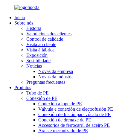
Inicio
Sobre nós
Historia
Valoracións dos clientes
Control de calidade
Visita ao cliente
Visita á fábrica
Exposición
Sostibilidade
Noticias
Novas da empresa
Novas da industria
Preguntas frecuentes
Produtos
Tubo de PE
Conexión de PE
Conexión a tope de PE
Válvula e conexión de electrofusión PE
Conexión de fusión para zócalo de PE
Conexión de drenaxe de PE
Accesorios de ferrocarril de aceiro PE
Axuste mecanizado de PE