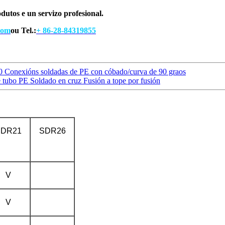
dutos e un servizo profesional.
com
ou Tel.:
+ 86-28-84319855
Conexións soldadas de PE con cóbado/curva de 90 graos
tubo PE Soldado en cruz Fusión a tope por fusión
SDR21
SDR26
V
V