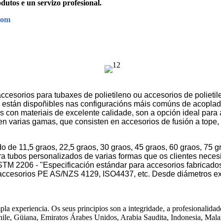
dutos e un servizo profesional.
com
sorios para tubaxes de polietileno ou accesorios de polietile
tán dispoñibles nas configuracións máis comúns de acopladore
os con materiais de excelente calidade, son a opción ideal pa
varias gamas, que consisten en accesorios de fusión a tope, a
e 11,5 graos, 22,5 graos, 30 graos, 45 graos, 60 graos, 75 gr
para tubos personalizados de varias formas que os clientes nece
M 2206 - "Especificación estándar para accesorios fabricados 
ccesorios PE AS/NZS 4129, ISO4437, etc. Desde diámetros ex
eriencia. Os seus principios son a integridade, a profesionalidade e
hile, Güiana, Emiratos Árabes Unidos, Arabia Saudita, Indonesia, Malai