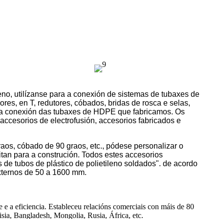
no, utilízanse para a conexión de sistemas de tubaxes de
s, en T, redutores, cóbados, bridas de rosca e selas,
ra a conexión das tubaxes de HDPE que fabricamos. Os
ccesorios de electrofusión, accesorios fabricados e
aos, cóbado de 90 graos, etc., pódese personalizar o
sitan para a construción. Todos estes accesorios
de tubos de plástico de polietileno soldados". de acordo
ternos de 50 a 1600 mm.
 a eficiencia. Estableceu relacións comerciais con máis de 80
sia, Bangladesh, Mongolia, Rusia, África, etc.