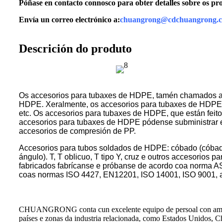
Póñase en contacto connosco para obter detalles sobre os pro
Envía un correo electrónico a:
chuangrong@cdchuangrong.
Descrición do produto
Os accesorios para tubaxes de HDPE, tamén chamados acce
HDPE. Xeralmente, os accesorios para tubaxes de HDPE es
etc. Os accesorios para tubaxes de HDPE, que están feit
accesorios para tubaxes de HDPE pódense subministrar en 
accesorios de compresión de PP.
Accesorios para tubos soldados de HDPE: cóbado (cóbado d
ángulo). T, T oblicuo, T tipo Y, cruz e outros accesorios 
fabricados fabrícanse e próbanse de acordo coa norma AST
coas normas ISO 4427, EN12201, ISO 14001, ISO 9001, a
CHUANGRONG conta cun excelente equipo de persoal con ampla exp
países e zonas da industria relacionada, como Estados Unidos, C