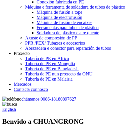
Conexión fabricada en PE
Máquina e ferramenta de soldadura de tubos de plástico
Máquina de fusión a tope
Máquina de electrofusión
Máquina de fusión de encaixes
Ferramentas para tubos de plástico
Soldadura de plástico e aire quente
Axuste de compresión de PP
PPR /PEX/ Tubaxes e accesorios
Abrazadera e conector para reparación de tubos
Proxecto
Tubería de PE en África
Tubería de PE en Mongolia
Tubería de PE en Bangladesh
Tubería de PE nun proxecto da ONU
Tubería de PE en Malaisia
Mercados
Contacta connosco
chámanos:
0086-18180897627
English
Benvido a CHUANGRONG