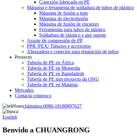
Conexión fabricada en PE
Máquina e ferramenta de soldadura de tubos de plástico
Máquina de fusión a tope
Máquina de electrofusión
Máquina de fusión de encaixes
Ferramentas para tubos de plástico
Soldadura de plástico e aire quente
Axuste de compresión de PP
PPR /PEX/ Tubaxes e accesorios
Abrazadera e conector para reparación de tubos
Proxecto
Tubería de PE en África
Tubería de PE en Mongolia
Tubería de PE en Bangladesh
Tubería de PE nun proxecto da ONU
Tubería de PE en Malaisia
Mercados
Contacta connosco
chámanos:
0086-18180897627
English
Benvido a CHUANGRONG