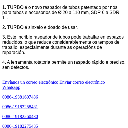
1. TURBO é o novo raspador de tubos patentado por nós
para tubos e accesorios de Ø 20 a 110 mm, SDR 6 a SDR
11.
2. TURBO é sinxelo e doado de usar.
3. Este incrible raspador de tubos pode traballar en espazos
reducidos, o que reduce considerablemente os tempos de
traballo, especialmente durante as operacións de
reparación.
4. A ferramenta rotatoria permite un raspado rápido e preciso,
sen defectos.
Envíanos un correo electrónico
Enviar correo electrónico
Whatsapp
0086-19381607486
0086-19182258481
0086-19182260480
0086-19182275485