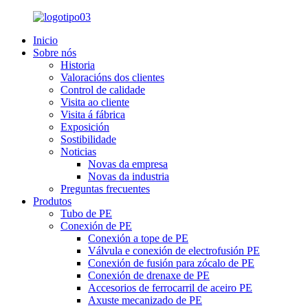
Inicio
Sobre nós
Historia
Valoracións dos clientes
Control de calidade
Visita ao cliente
Visita á fábrica
Exposición
Sostibilidade
Noticias
Novas da empresa
Novas da industria
Preguntas frecuentes
Produtos
Tubo de PE
Conexión de PE
Conexión a tope de PE
Válvula e conexión de electrofusión PE
Conexión de fusión para zócalo de PE
Conexión de drenaxe de PE
Accesorios de ferrocarril de aceiro PE
Axuste mecanizado de PE