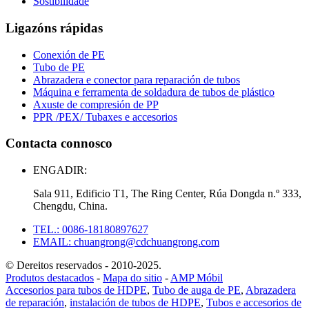
Sostibilidade
Ligazóns rápidas
Conexión de PE
Tubo de PE
Abrazadera e conector para reparación de tubos
Máquina e ferramenta de soldadura de tubos de plástico
Axuste de compresión de PP
PPR /PEX/ Tubaxes e accesorios
Contacta connosco
ENGADIR:
Sala 911, Edificio T1, The Ring Center, Rúa Dongda n.º 333,
Chengdu, China.
TEL.: 0086-18180897627
EMAIL: chuangrong@cdchuangrong.com
© Dereitos reservados - 2010-2025.
Produtos destacados
-
Mapa do sitio
-
AMP Móbil
Accesorios para tubos de HDPE
,
Tubo de auga de PE
,
Abrazadera
de reparación
,
instalación de tubos de HDPE
,
Tubos e accesorios de