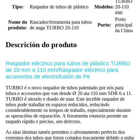
TURBO
Tipo:
Raspador de tubos de plástico
Modelos:
20-110
mm
Porto
Nome do
Rascador/ferramenta para tubos
Porto:
principal
produto:
de auga TURBO 20-110
da China
Descrición do produto
Raspador eléctrico para tubos de plástico TURBO
de 20 mm a 110 mm/Raspador eléctrico para
accesorios de electrofusión de Pe
TURBO é o novo raspador de tubos patentado por nós para
tubos e accesorios que van dende Ø 20 ata 110 mm SDR 6 a 11.
TURBO é sinxelo e doado de usar. Este incrible raspador de
tubos pode traballar en espazos reducidos, reducindo
considerablemente os tempos de traballo, especialmente durante
as operacións de reparación. A ferramenta rotatoria permite un
raspado rápido e preciso, sen defectos.
As súas láminas tamén permiten o afrontamento perfecto dos
extremos dos tubos que foron cortados toscamente debido a unha