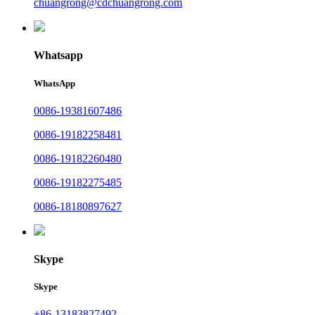
chuangrong@cdchuangrong.com
Whatsapp
WhatsApp
0086-19381607486
0086-19182258481
0086-19182260480
0086-19182275485
0086-18180897627
Skype
Skype
+86-13183827492