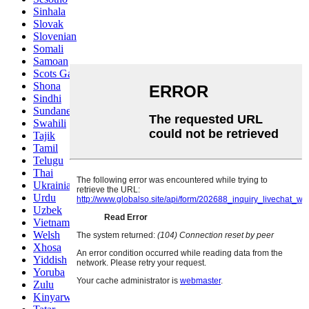
Sinhala
Slovak
Slovenian
Somali
Samoan
Scots Gaelic
Shona
Sindhi
Sundanese
Swahili
Tajik
Tamil
Telugu
Thai
Ukrainian
Urdu
Uzbek
Vietnamese
Welsh
Xhosa
Yiddish
Yoruba
Zulu
Kinyarwanda