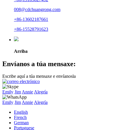
008@cdchuangrong.com
+86-13602187661
+86-15528791623
Arriba
Envíanos a túa mensaxe:
Escribe aquí a túa mensaxe e envíanosla
Emily
Jim
Annie
Alegría
Emily
Jim
Annie
Alegría
English
French
German
Portuguese