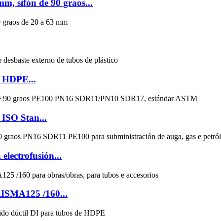
, sifón de 90 graos...
e HDPE...
ISO Stan...
lectrofusión...
RISMA125 /160...