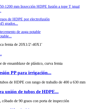
.
 grados...
table...
.
sión PP para irrigación...
ra unión de tubos de HDPE...