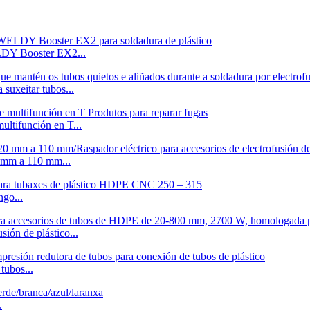
ELDY Booster EX2...
suxeitar tubos...
ultifunción en T...
0 mm a 110 mm...
go...
ión de plástico...
tubos...
.