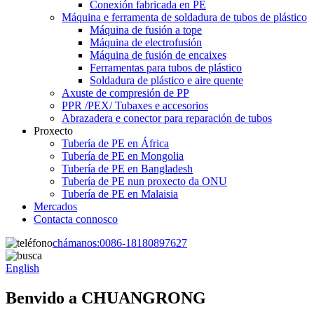
Conexión fabricada en PE
Máquina e ferramenta de soldadura de tubos de plástico
Máquina de fusión a tope
Máquina de electrofusión
Máquina de fusión de encaixes
Ferramentas para tubos de plástico
Soldadura de plástico e aire quente
Axuste de compresión de PP
PPR /PEX/ Tubaxes e accesorios
Abrazadera e conector para reparación de tubos
Proxecto
Tubería de PE en África
Tubería de PE en Mongolia
Tubería de PE en Bangladesh
Tubería de PE nun proxecto da ONU
Tubería de PE en Malaisia
Mercados
Contacta connosco
chámanos:
0086-18180897627
English
Benvido a CHUANGRONG