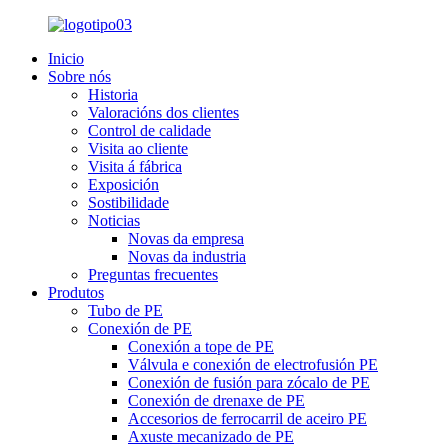
Inicio
Sobre nós
Historia
Valoracións dos clientes
Control de calidade
Visita ao cliente
Visita á fábrica
Exposición
Sostibilidade
Noticias
Novas da empresa
Novas da industria
Preguntas frecuentes
Produtos
Tubo de PE
Conexión de PE
Conexión a tope de PE
Válvula e conexión de electrofusión PE
Conexión de fusión para zócalo de PE
Conexión de drenaxe de PE
Accesorios de ferrocarril de aceiro PE
Axuste mecanizado de PE